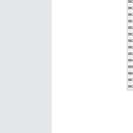
ВК
BK
BK
BK
BK
BK
BK
BK
ВК
ВК4
ВК5
BK
BK
ВК