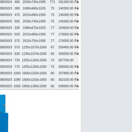
380/50/3
460
2030x740x1585
771
181200.00
File UP
380/50/3
280
1080x680x1025
75
140300.00
File UP
380/50/3
475
2015x680x1585
75
146300.00
File UP
380/50/3
505
2030x740x1585
75
146300.00
File UP
380/50/3
335
1080x670x1025
77
154600.00
File UP
380/50/3
520
2015x680x1585
77
170000.00
File UP
380/50/3
575
2015x750x1585
77
170000.00
File UP
380/50/3
570
1235x1070x1500
67
200400.00
File UP
380/50/3
630
1235x1070x1500
69
200000.00
File UP
380/50/3
735
1255х1200х1500
75
267700.00
-
380/50/3
770
1255х1200х1500
75
288300.00
File UP
380/50/3
1000
1600x1150x1650
80
337800.00
File UP
380/50/3
1080
1600x1150x1650
80
362100.00
File UP
380/50/3
1550
1850х1300х1900
80
538900.00
File UP