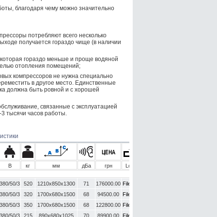
оты, благодаря чему можно значительно
мпрессоры потребляют всего несколько
выходе получается гораздо чище (в наличии
 которая гораздо меньше и проще водяной
 целью отопления помещений;
овых компрессоров не нужна специально
ереместить в другое место. Единственные
дка должна быть ровной и с хорошей
обслуживание, связанные с эксплуатацией
-3 тысячи часов работы.
ристики
В
кг
мм
дБа
грн
Load
380/50/3
520
1210х850х1300
71
176000.00
File UP
380/50/3
320
1700х680х1500
68
94500.00
File UP
380/50/3
350
1700х680х1500
68
122800.00
File UP
380/50/3
215
890х680х1025
70
89900.00
File UP