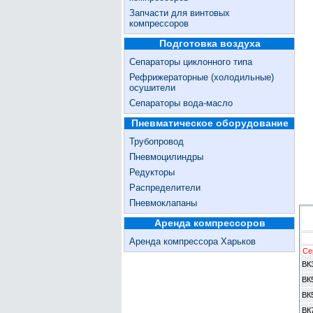
Запчасти для винтовых
компрессоров
Подготовка воздуха
Сепараторы циклонного типа
Рефрижераторные (холодильные)
осушители
Сепараторы вода-масло
Пневматическое оборудование
Трубопровод
Пневмоцилиндры
Редукторы
Распределители
Пневмоклапаны
Аренда компрессоров
Аренда компрессора Харьков
Се
ВК
ВК
ВК
ВК