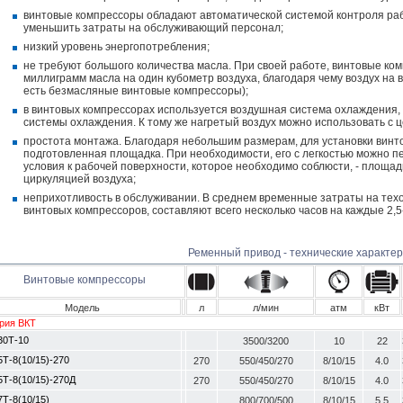
винтовые компрессоры обладают автоматической системой контроля раб
уменьшить затраты на обслуживающий персонал;
низкий уровень энергопотребления;
не требуют большого количества масла. При своей работе, винтовые ко
миллиграмм масла на один кубометр воздуха, благодаря чему воздух на 
есть безмасляные винтовые компрессоры);
в винтовых компрессорах используется воздушная система охлаждения,
системы охлаждения. К тому же нагретый воздух можно использовать с
простота монтажа. Благодаря небольшим размерам, для установки винт
подготовленная площадка. При необходимости, его с легкостью можно п
условия к рабочей поверхности, которое необходимо соблюсти, - площа
циркуляцией воздуха;
неприхотливость в обслуживании. В среднем временные затраты на тех
винтовых компрессоров, составляют всего несколько часов на каждые 2,5
Ременный привод - технические характе
Винтовые компрессоры
Модель
л
л/мин
атм
кВт
рия ВКТ
30Т-10
3500/3200
10
22
5Т-8(10/15)-270
270
550/450/270
8/10/15
4.0
5Т-8(10/15)-270Д
270
550/450/270
8/10/15
4.0
7Т-8(10/15)
800/700/500
8/10/15
5.5