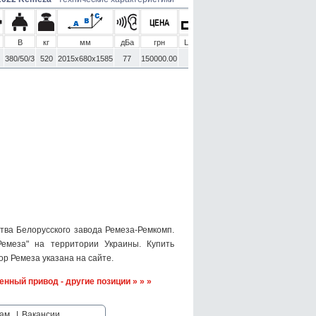
В
кг
мм
дБа
грн
Load
380/50/3
520
2015x680x1585
77
150000.00
-
ва Белорусского завода Ремеза-Ремкомп.
емеза" на территории Украины. Купить
р Ремеза указана на сайте.
енный привод - другие позиции » » »
ам
|
Вакансии