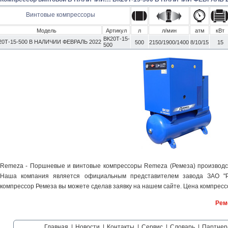
Винтовые компрессоры
Модель
Артикул
л
л/мин
атм
кВт
ВК20Т-15-
20Т-15-500 В НАЛИЧИИ ФЕВРАЛЬ 2022
500
2150/1900/1400
8/10/15
15
500
Remeza - Поршневые и винтовые компрессоры Remeza (Ремеза) производст
Наша компания является официальным представителем завода ЗАО "Р
компрессор Ремеза вы можете сделав заявку на нашем сайте. Цена компрессо
Рем
Главная
|
Новости
|
Контакты
|
Сервис
|
Словарь
|
Партнер