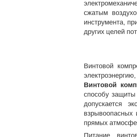
электромеханич
сжатым воздухо
инструмента, пр
других целей по
Винтовой компр
электроэнергию,
Винтовой ком
способу защиты 
допускается эк
взрывоопасных 
прямых атмосфер
Питание винто