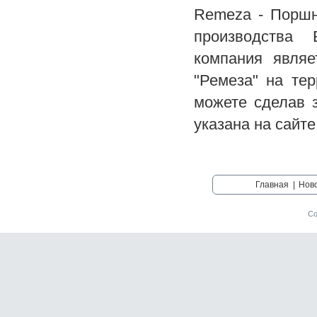
Remeza - Поршн
производства 
компания явля
"Ремеза" на те
можете сделав 
указана на сайте
Главная
|
Нов
Со