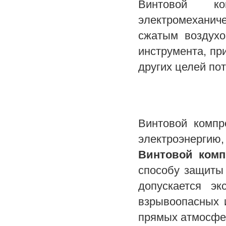
Винтовой к
электромеханич
сжатым воздухо
инструмента, пр
других целей по
Винтовой компр
электроэнергию,
Винтовой ком
способу защиты 
допускается эк
взрывоопасных 
прямых атмосфер