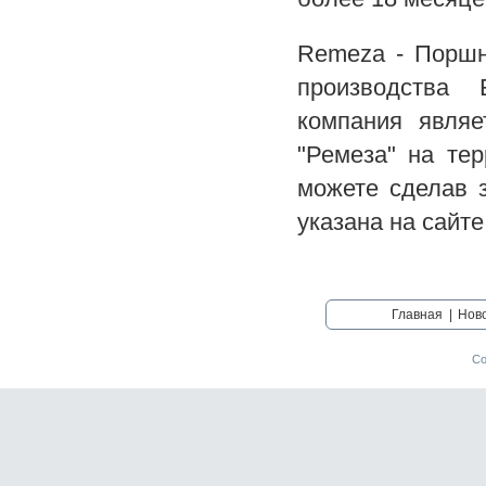
Remeza - Поршн
производства 
компания явля
"Ремеза" на те
можете сделав 
указана на сайте
Главная
|
Нов
Со