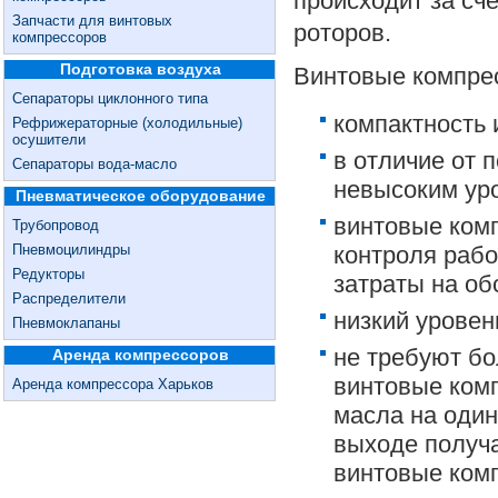
происходит за сч
Запчасти для винтовых
роторов.
компрессоров
Подготовка воздуха
Винтовые компре
Сепараторы циклонного типа
компактность 
Рефрижераторные (холодильные)
осушители
в отличие от 
Сепараторы вода-масло
невысоким ур
Пневматическое оборудование
винтовые ком
Трубопровод
Пневмоцилиндры
контроля рабо
Редукторы
затраты на о
Распределители
низкий уровен
Пневмоклапаны
не требуют бо
Аренда компрессоров
винтовые ком
Аренда компрессора Харьков
масла на один
выходе получа
винтовые ком