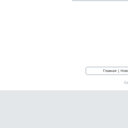
Главная
|
Нов
Со