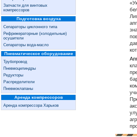
«У
Запчасти для винтовых
бе
компрессоров
Ли
Подготовка воздуха
ап
Сепараторы циклонного типа
зн
Рефрижераторные (холодильные)
по
осушители
да
Сепараторы вода-масло
ко
Пневматическое оборудование
Ап
Трубопровод
кл
Пневмоцилиндры
пр
Редукторы
ба
Распределители
ко
Пневмоклапаны
уч
Аренда компрессоров
Пр
Аренда компрессора Харьков
ак
ул
аг
пр