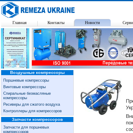
Главная
Контакты
Новости
Серв
Воздушные компрессоры
Поршневые компрессоры
Винтовые компрессоры
Спиральные безмасляные
компрессоры
Пр
Ресиверы для сжатого воздуха
Ук
Контроллеры для компрессоров
Вн
Запчасти компрессоров
по
Запчасти для поршневых
со
компрессоров